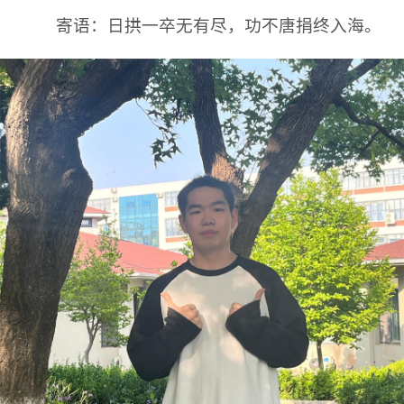
寄语：日拱一卒无有尽，功不唐捐终入海。